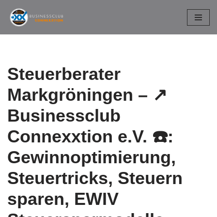
Zum
Inhalt
springen
Steuerberater
Markgröningen – ↗️
Businessclub
Connexxtion e.V. ☎️:
Gewinnoptimierung,
Steuertricks, Steuern
sparen, EWIV