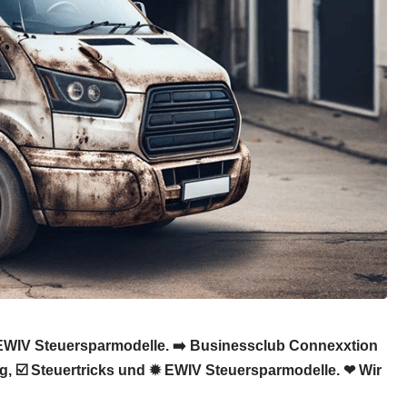
, EWIV Steuersparmodelle. ➡️ Businessclub Connexxtion
ng, ☑️ Steuertricks und ✹ EWIV Steuersparmodelle. ❤ Wir