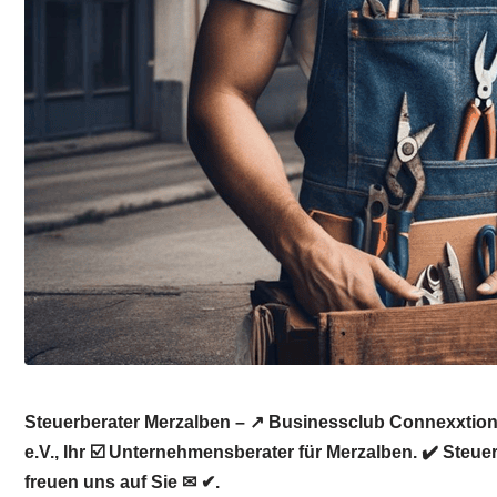
Steuerberater Merzalben – ↗️ Businessclub Connexxtion
e.V., Ihr ☑️ Unternehmensberater für Merzalben. ✔️ Steu
freuen uns auf Sie ✉ ✔.