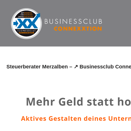
Zum
Inhalt
springen
Steuerberater Merzalben – ↗️ Businessclub Conne