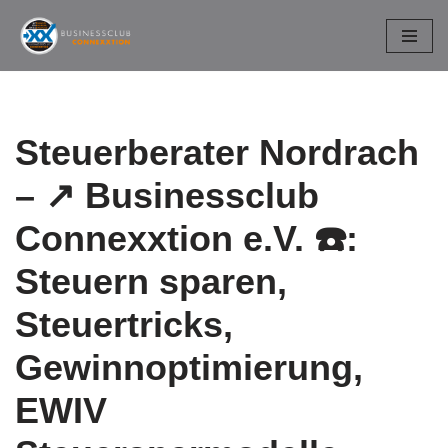
Zum
Inhalt
springen
Steuerberater Nordrach
– ↗️ Businessclub
Connexxtion e.V. ☎️:
Steuern sparen,
Steuertricks,
Gewinnoptimierung,
EWIV