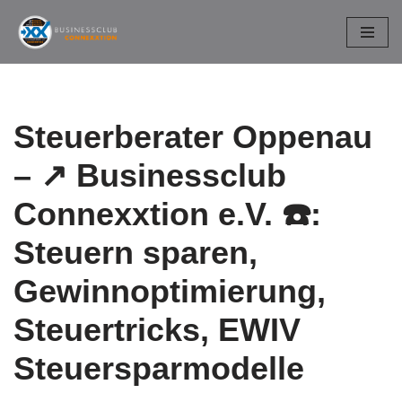
Zum
Inhalt
springen
Steuerberater Oppenau
– ↗️ Businessclub
Connexxtion e.V. ☎️:
Steuern sparen,
Gewinnoptimierung,
Steuertricks, EWIV
Steuersparmodelle