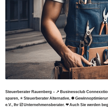
Steuerberater Rauenberg – ↗️ Businessclub Connexxtion
sparen, ⭐ Steuerberater Alternative, ✺ Gewinnoptimier
e.V., Ihr ☑️ Unternehmensberater. ❤ Auch Sie werden beg