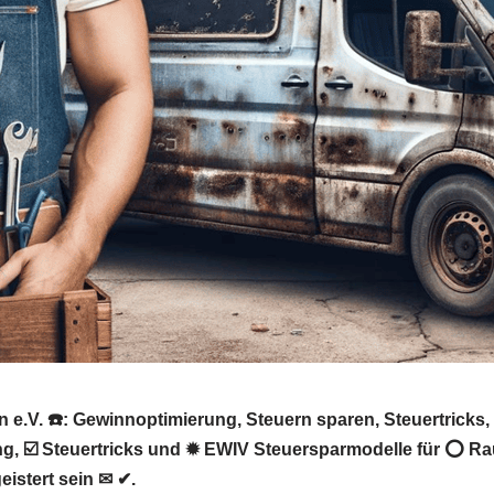
 e.V. ☎️: Gewinnoptimierung, Steuern sparen, Steuertrick
ung, ☑️ Steuertricks und ✹ EWIV Steuersparmodelle für ⭕ 
eistert sein ✉ ✔.