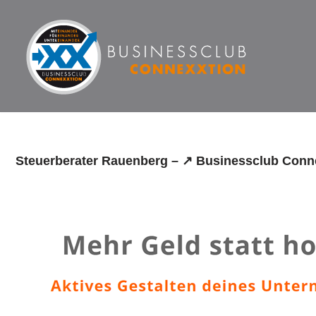
Zum
Inhalt
springen
Steuerberater Rauenberg – ↗️ Businessclub Conne