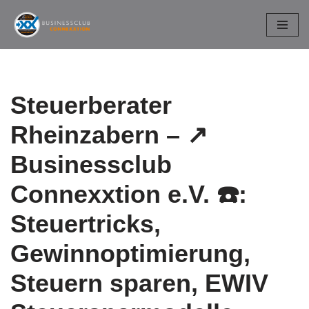
Zum
Inhalt
springen
Steuerberater
Rheinzabern – ↗️
Businessclub
Connexxtion e.V. ☎️:
Steuertricks,
Gewinnoptimierung,
Steuern sparen, EWIV