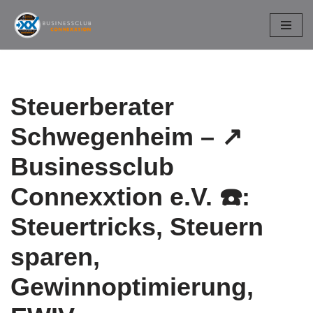
Zum
Inhalt
springen
Steuerberater
Schwegenheim – ↗️
Businessclub
Connexxtion e.V. ☎️:
Steuertricks, Steuern
sparen,
Gewinnoptimierung,