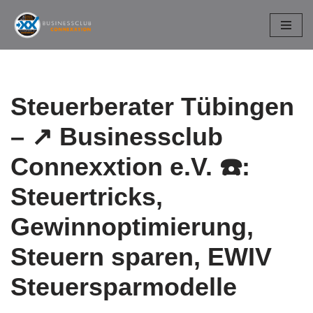
Zum
Inhalt
springen
Steuerberater Tübingen
– ↗️ Businessclub
Connexxtion e.V. ☎️:
Steuertricks,
Gewinnoptimierung,
Steuern sparen, EWIV
Steuersparmodelle