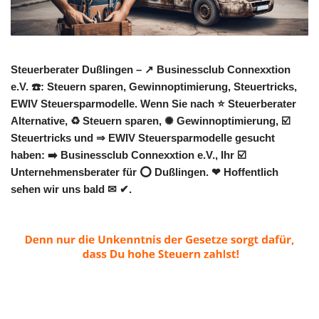
Steuerberater Dußlingen – ↗️ Businessclub Connexxtion
e.V. ☎️: Steuern sparen, Gewinnoptimierung, Steuertricks,
EWIV Steuersparmodelle. Wenn Sie nach ⭐ Steuerberater
Alternative, ♻ Steuern sparen, ✺ Gewinnoptimierung, ☑️
Steuertricks und ⇒ EWIV Steuersparmodelle gesucht
haben: ➡️ Businessclub Connexxtion e.V., Ihr ☑️
Unternehmensberater für ⭕ Dußlingen. ❤ Hoffentlich
sehen wir uns bald ✉ ✔.