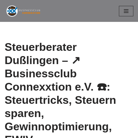
Zum
Inhalt
springen
Steuerberater
Dußlingen – ↗️
Businessclub
Connexxtion e.V. ☎️:
Steuertricks, Steuern
sparen,
Gewinnoptimierung,